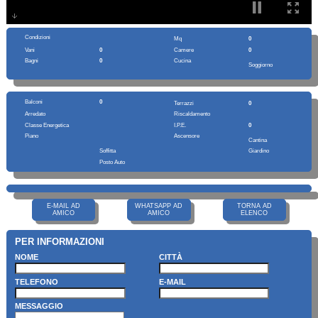
Condizioni
Mq
0
Vani
0
Camere
0
Bagni
0
Cucina
Soggiorno
Balconi
0
Terrazzi
0
Arredato
Riscaldamento
Classe Energetica
I.P.E.
0
Piano
Ascensore
Cantina
Soffitta
Giardino
Posto Auto
E-MAIL AD
WHATSAPP AD
TORNA AD
AMICO
AMICO
ELENCO
PER INFORMAZIONI
NOME
CITTÀ
TELEFONO
E-MAIL
MESSAGGIO