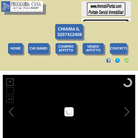
CHIAMA IL
3207412408
COMPRO
VENDO
HOME
CHI SIAMO
CONTATTI
AFFITTO
AFFITTO