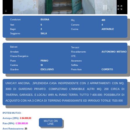
Condizioni
BUONA
Mq
400
Vani
6
Camere
4
Bagni
3
Cucina
ABITABILE
Soggiorno
SALA
Balconi
Terrazzi
Arredato
Riscaldamento
AUTONOMO METANO
Classe Energetica
I.P.E.
Piano
PRIMO
Ascensore
Cantina
SI
Soffitta
Giardino
ESCLUSIVO
Posto Auto
COPERTO
UNICA!!! ANCONA, ,SPLENDIDA CASA INDIPENDENTE CON 2 APPARTAMENTI CON MQ.
3000 DI GIARDINO PRIVATO. COMPLETANO L'IMMOBILE ALTRI MQ. 200 CIRCA DI
TAVERNA, GARAGES, E LOCALI VARI AL PIANO TERRA. TUTTO ? 400.000; POSSIBILITA' DI
ACQUISTO CON HA.3 CIRCA DI TERRENO PIANEGGIANTE ED IRRIGUO TOTALE ?520.000
IPOTESI MUTUO:
Anticipo (20%):
€ 84.000,00
MUTUI ON
Rate (80%):
€ 336.000,00
LINE
Anni Rateizzazione:
25