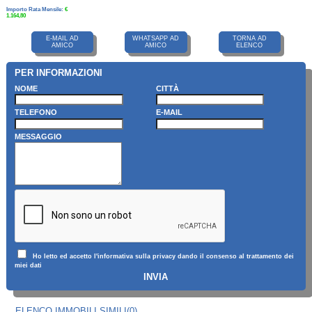
Importo Rata Mensile:
€
1.164,80
E-MAIL AD
WHATSAPP AD
TORNA AD
AMICO
AMICO
ELENCO
PER INFORMAZIONI
NOME
CITTÀ
TELEFONO
E-MAIL
MESSAGGIO
Ho letto ed accetto l'informativa sulla privacy dando il consenso al trattamento dei
miei dati
INVIA
ELENCO IMMOBILI SIMILI(0)