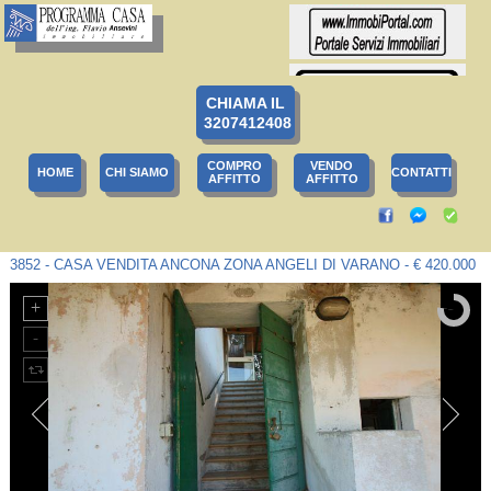
CHIAMA IL
3207412408
COMPRO
VENDO
HOME
CHI SIAMO
CONTATTI
AFFITTO
AFFITTO
3852 - CASA VENDITA ANCONA ZONA ANGELI DI VARANO - € 420.000