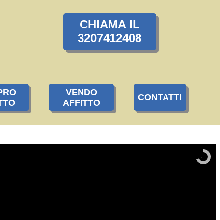
CHIAMA IL
3207412408
PRO
VENDO
CONTATTI
TTO
AFFITTO