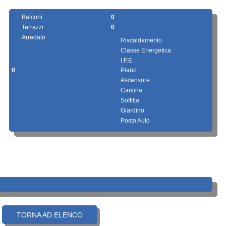
Balconi
0
Terrazzi
0
Arredato
Riscaldamento
Classe Energetica
I.P.E.
0
Piano
Ascensore
Cantina
Soffitta
Giardino
Posto Auto
TORNA AD ELENCO