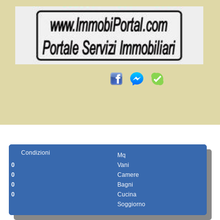
Condizioni
Mq
0
Vani
0
Camere
0
Bagni
0
Cucina
Soggiorno