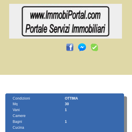
Condizioni
OTTIMA
Mq
30
Vani
1
Camere
Bagni
1
Cucina