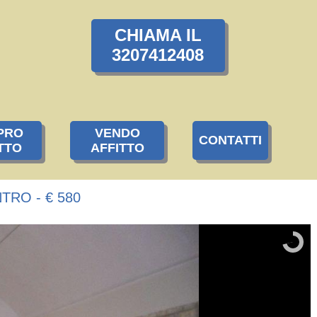
CHIAMA IL
3207412408
PRO
VENDO
CONTATTI
TTO
AFFITTO
TRO - € 580