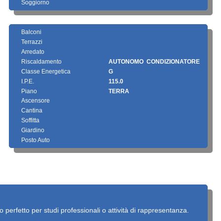
Soggiorno
Balconi
Terrazzi
Arredato
Riscaldamento
AUTONOMO CONDIZIONATORE
Classe Energetica
G
I.P.E.
115.0
Piano
TERRA
Ascensore
Cantina
Soffitta
Giardino
Posto Auto
 perfetto per studi professionali o attività di rappresentanza.