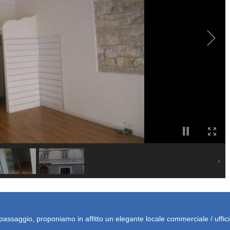
 passaggio, proponiamo in affitto un elegante locale commerciale / ufficio